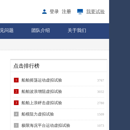
登录
注册
我要试验
见问题
团队介绍
关于我们
点击排行榜
船舶摇荡运动虚拟试验
1
3767
船舶波浪增阻虚拟试验
2
3032
船舶上浪砰击虚拟试验
3
2780
船模阻力虚拟试验
4
1509
极限海况平台运动虚拟试验
5
1073