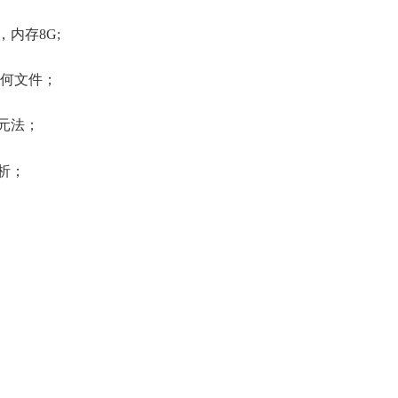
内存8G;
何文件；
元法；
析；