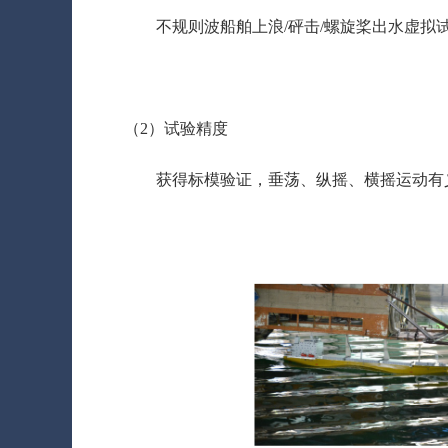
不规则波船舶上浪/砰击/螺旋桨出水虚拟
（2）试验精度
获得标模验证，垂荡、纵摇、横摇运动有义