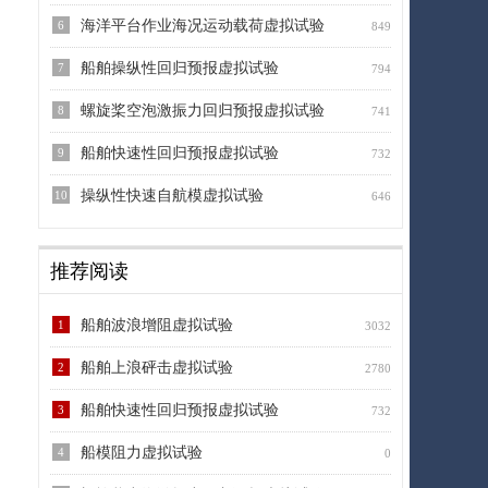
海洋平台作业海况运动载荷虚拟试验
6
849
船舶操纵性回归预报虚拟试验
7
794
螺旋桨空泡激振力回归预报虚拟试验
8
741
船舶快速性回归预报虚拟试验
9
732
操纵性快速自航模虚拟试验
10
646
推荐阅读
船舶波浪增阻虚拟试验
1
3032
船舶上浪砰击虚拟试验
2
2780
船舶快速性回归预报虚拟试验
3
732
船模阻力虚拟试验
4
0